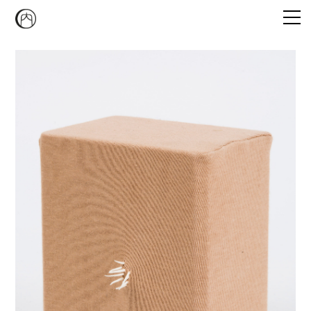
Emi Agathe Naito
CONVERSATION PIECE
STUDIO MUKAIYAMA
CURATORIAL PROGRAM
NEWS
CONTACT