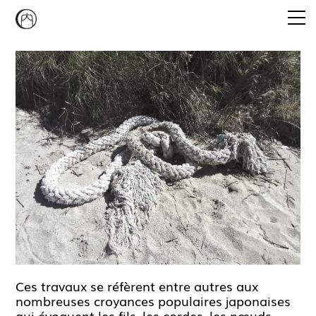
Emi Agathe Naito
CONVERSATION PIECE
STUDIO MUKAIYAMA
CURATORIAL PROGRAM
NEWS
CONTACT
Ces travaux se réfèrent entre autres aux
nombreuses croyances populaires japonaises
qui évoquent les fils, les cordes, les nœuds